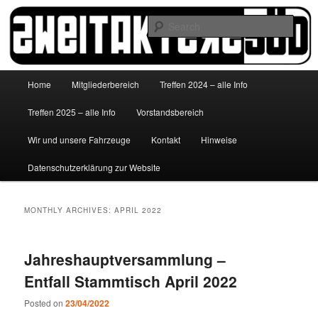
Skip
Skip
to
to
Sear
primary
secondary
content
content
http://www.zweitakterzsued.de
Main
Home
Mitgliederbereich
Treffen 2024 – alle Info
menu
Treffen 2025 – alle Info
Vorstandsbereich
Wir und unsere Fahrzeuge
Kontakt
Hinweise
Datenschutzerklärung zur Website
MONTHLY ARCHIVES:
APRIL 2022
Jahreshauptversammlung –
Entfall Stammtisch April 2022
Posted on
23/04/2022