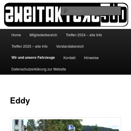
Skip
to
Sear
primary
content
http://www.zweitakterzsued.de
Main
Home
Mitgliederbereich
Treffen 2024 – alle Info
menu
Treffen 2025 – alle Info
Vorstandsbereich
Wir und unsere Fahrzeuge
Kontakt
Hinweise
Datenschutzerklärung zur Website
Eddy