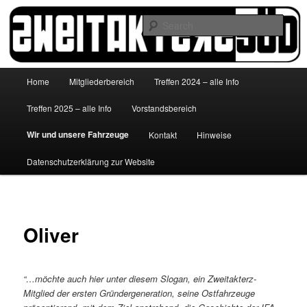
Skip
to
Sear
primary
content
http://www.zweitakterzsued.de
Main
Home
Mitgliederbereich
Treffen 2024 – alle Info
menu
Treffen 2025 – alle Info
Vorstandsbereich
Wir und unsere Fahrzeuge
Kontakt
Hinweise
Datenschutzerklärung zur Website
Oliver
“…möchte
auch hier unter diesem Slogan, ein Zweitakterz-
Mitglied der ersten Gründergeneration, seine
Ostfahrzeuge