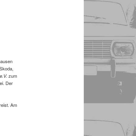
hausen
 Skoda,
e.V.
zum
ei. Der
reist. Am