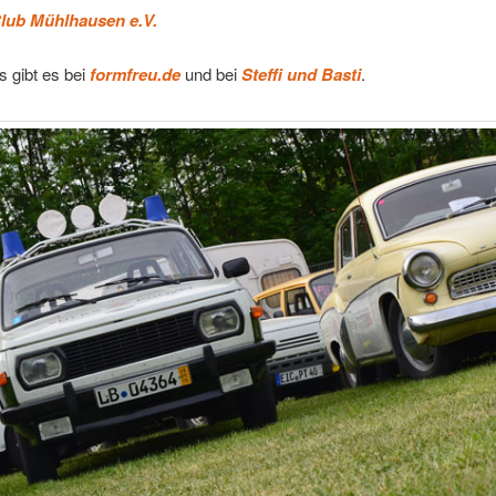
lub Mühlhausen e.V.
 gibt es bei
formfreu.de
und bei
Steffi und Basti
.