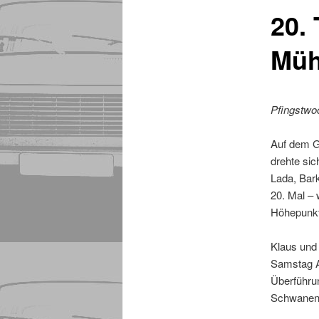
20. 
Müh
Pfingstwo
Auf dem G
drehte sic
Lada, Bar
20. Mal – 
Höhepunkt
Klaus und
Samstag 
Überführu
Schwanent