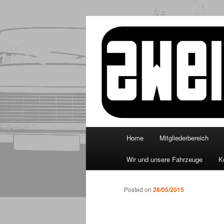
Skip
to
primary
http://www.zw
content
Main
Home
Mitgliederbereich
menu
Wir und unsere Fahrzeuge
K
Posted on
28/05/2015