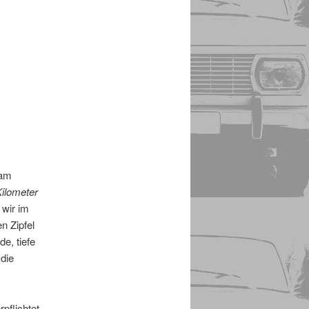
 am
Kilometer
wir im
n Zipfel
e, tiefe
 die
pflichtet,