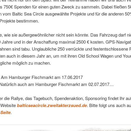
s 750€ Spenden für einen guten Zweck zu sammeln. Dabei fließen 
n vom Baltic Sea Circle ausgewählte Projekte und für die anderen 5
 Projekte bestimmen.
e, wie sie außergewöhnlicher nicht sein könnte. Das Fahrzeug darf ni
20 Jahre und in der Anschaffung maximal 2500 € kosten. GPS-Navigat
hnen sind tabu. Unglaubliche 250 verrückte und festentschlossene 
ten auch in diesem Jahr an, um mit ihren Old School Wagen und You
liche möglich zu machen.
? Am Hamburger Fischmarkt am 17.06.2017
 Natürlich auch am Hamburger Fischmarkt am 02.07.2017…
er die Rallye, das Tagebuch, Spendenaktion, Sponsoring findet Ihr au
n Website
balticseacircle.zweitakterzsued.de
. Bitte folgt uns auch a
Seite
.