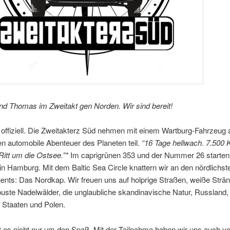
d Thomas im Zweitakt gen Norden. Wir sind bereit!
 offiziell. Die Zweitakterz Süd nehmen mit einem Wartburg-Fahrzeug
en automobile Abenteuer des Planeten teil.
“16 Tage hellwach. 7.500 
Ritt um die Ostsee.”*
Im caprigrünen 353 und der Nummer 26 starten 
in Hamburg. Mit dem Baltic Sea Circle knattern wir an den nördlichste
ents: Das Nordkap. Wir freuen uns auf holprige Straßen, weiße Stränd
buste Nadelwälder, die unglaubliche skandinavische Natur, Russland,
 Staaten und Polen.
 es nicht nur um den Spaß. Mit der Teilnahme haben wir uns auch ver