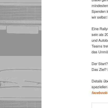
mindesten
Spenden i
wir selbst
Eine Rally
sein als 
und Autoba
Teams tre
das Unmög
Der Start
Das Ziel?
Details üb
spezielle
facebook-