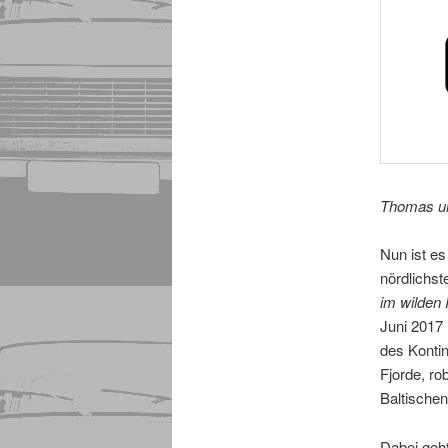
Thomas un
Nun ist es
nördlichst
im wilden 
Juni 2017 
des Kontin
Fjorde, ro
Baltischen
Dabei geht