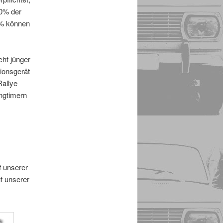
50% der
0% können
cht jünger
ionsgerät
Rallye
ngtimern
f unserer
uf unserer