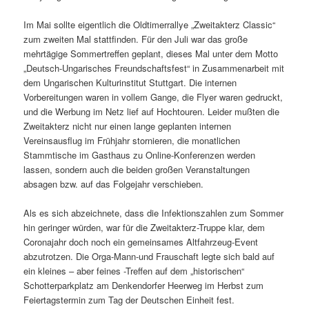
Im Mai sollte eigentlich die Oldtimerrallye „Zweitakterz Classic“
zum zweiten Mal stattfinden. Für den Juli war das große
mehrtägige Sommertreffen geplant, dieses Mal unter dem Motto
„Deutsch-Ungarisches Freundschaftsfest“ in Zusammenarbeit mit
dem Ungarischen Kulturinstitut Stuttgart. Die internen
Vorbereitungen waren in vollem Gange, die Flyer waren gedruckt,
und die Werbung im Netz lief auf Hochtouren. Leider mußten die
Zweitakterz nicht nur einen lange geplanten internen
Vereinsausflug im Frühjahr stornieren, die monatlichen
Stammtische im Gasthaus zu Online-Konferenzen werden
lassen, sondern auch die beiden großen Veranstaltungen
absagen bzw. auf das Folgejahr verschieben.
Als es sich abzeichnete, dass die Infektionszahlen zum Sommer
hin geringer würden, war für die Zweitakterz-Truppe klar, dem
Coronajahr doch noch ein gemeinsames Altfahrzeug-Event
abzutrotzen. Die Orga-Mann-und Frauschaft legte sich bald auf
ein kleines – aber feines -Treffen auf dem „historischen“
Schotterparkplatz am Denkendorfer Heerweg im Herbst zum
Feiertagstermin zum Tag der Deutschen Einheit fest.