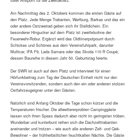
toller Ansporn für die Zweitakterz.
Am Nachmittag des 2. Oktobers kommen die ersten Gäste auf
den Platz. Jede Menge Trabanten, Wartburg, Barkas und das ein
oder andere Ostzweirad geben sich ihr Stelldichein. Ein
besonderer Hingucker auf dem Platz ist zweifelsohne der
Feuerwehr-Robur. Ergänzt wird das Oldtimerpotpourri durch
Schickes und Schönes aus dem Vereinsfuhrpark, darunter
Multicar, IFA F9, Lada Samara oder das Skoda 110 R Coupé,
dessen Baureihe in diesem Jahr 50. Geburtstag feierte.
Der SWR ist auch auf dem Platz und interviewt für einen
Hörfunkbeitrag zum Tag der Deutschen Einheit nicht nur den
Vereinsvorsitzenden, sondern auch den ein oder anderen stolzen
Ostfahrzeugeigner unter den Gästen.
Natürlich sind Anfang Oktober die Tage schon kürzer und die
Temperaturen frischer. Die allwettererprobten Campinggäste
lassen sich ihren Spass dadurch aber nicht im geringsten trüben.
Wunderbar und kunterbunt reihen sich die Dachzelttrabanten
aneinander und trotzen – wie auch alle anderen Zelt- und Qek-
Bewohner – der frühherbstlichen feuchtkalten Nächte. Die Gäste