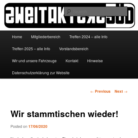
Skip
to
Sear
primary
content
http://www.zweitakterzsued.de
Main
Home
Mitgliederbereich
Treffen 2024 – alle Info
menu
Treffen 2025 – alle Info
Vorstandsbereich
Wir und unsere Fahrzeuge
Kontakt
Hinweise
Datenschutzerklärung zur Website
Post
←
Previous
Next
→
navigation
Wir stammtischen wieder!
Posted on
17/06/2020