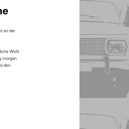
he
t an der
liche Wohl
ag morgen
nd den