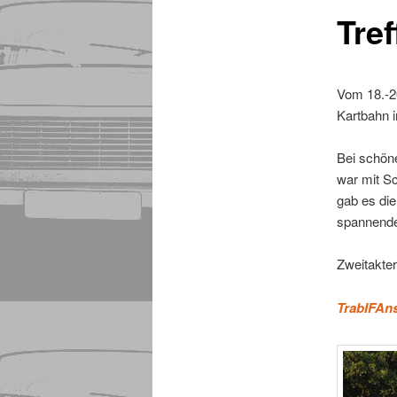
Tre
Vom 18.-20
Kartbahn i
Bei schön
war mit S
gab es di
spannende
Zweitakter
TrabIFAn