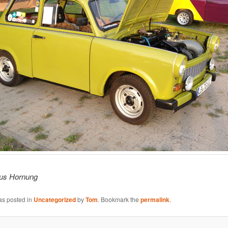
aus Hornung
as posted in
Uncategorized
by
Tom
. Bookmark the
permalink
.