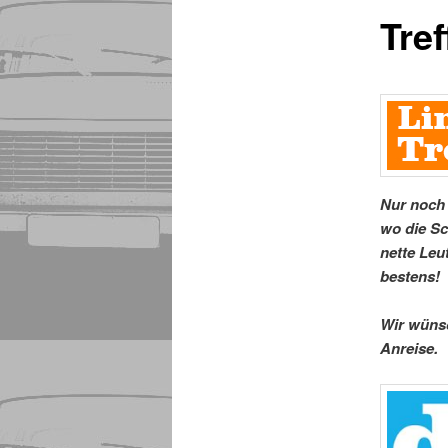
Tre
Nur noch 
wo die Sc
nette Leu
bestens!
Wir wünsc
Anreise.