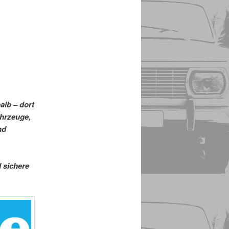
alb – dort
ahrzeuge,
nd
 sichere