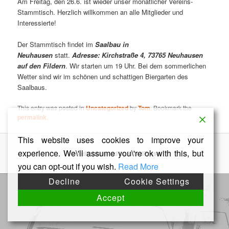
Am Freitag, den 26.6. ist wieder unser monatlicher Vereins-
Stammtisch. Herzlich willkommen an alle Mitglieder und
Interessierte!
Der Stammtisch findet im
Saalbau in
Neuhausen
statt.
Adresse: Kirchstraße 4, 73765 Neuhausen
auf den Fildern
. Wir starten um 19 Uhr. Bei dem sommerlichen
Wetter sind wir im schönen und schattigen Biergarten des
Saalbaus.
This entry was posted in
Uncategorized
by
Tom
. Bookmark the
permalink
.
This website uses cookies to improve your
experience. We\'ll assume you\'re ok with this, but
Proudly powered by WordPress
you can opt-out if you wish.
Read More
Decline
Cookie Settings
Accept