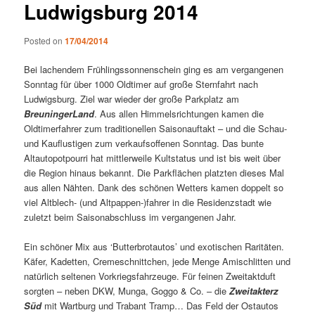
Ludwigsburg 2014
Posted on
17/04/2014
Bei lachendem Frühlingssonnenschein ging es am vergangenen
Sonntag für über 1000 Oldtimer auf große Sternfahrt nach
Ludwigsburg. Ziel war wieder der große Parkplatz am
BreuningerLand
. Aus allen Himmelsrichtungen kamen die
Oldtimerfahrer zum traditionellen Saisonauftakt – und die Schau-
und Kauflustigen zum verkaufsoffenen Sonntag. Das bunte
Altautopotpourri hat mittlerweile Kultstatus und ist bis weit über
die Region hinaus bekannt. Die Parkflächen platzten dieses Mal
aus allen Nähten. Dank des schönen Wetters kamen doppelt so
viel Altblech- (und Altpappen-)fahrer in die Residenzstadt wie
zuletzt beim Saisonabschluss im vergangenen Jahr.
Ein schöner Mix aus ‘Butterbrotautos’ und exotischen Raritäten.
Käfer, Kadetten, Cremeschnittchen, jede Menge Amischlitten und
natürlich seltenen Vorkriegsfahrzeuge. Für feinen Zweitaktduft
sorgten – neben DKW, Munga, Goggo & Co. – die
Zweitakterz
Süd
mit Wartburg und Trabant Tramp… Das Feld der Ostautos