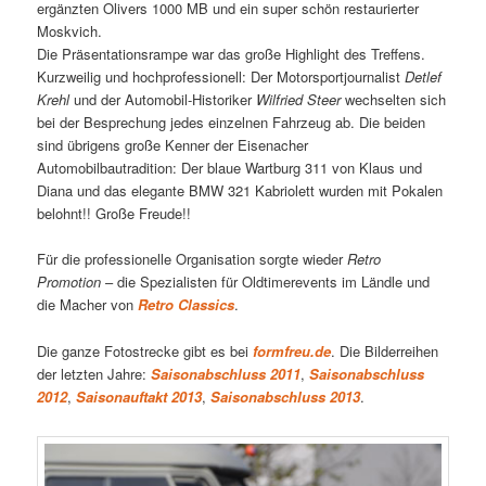
ergänzten Olivers 1000 MB und ein super schön restaurierter
Moskvich.
Die Präsentationsrampe war das große Highlight des Treffens.
Kurzweilig und hochprofessionell: Der Motorsportjournalist
Detlef
Krehl
und der Automobil-Historiker
Wilfried Steer
wechselten sich
bei der Besprechung jedes einzelnen Fahrzeug ab. Die beiden
sind übrigens große Kenner der Eisenacher
Automobilbautradition: Der blaue Wartburg 311 von Klaus und
Diana und das elegante BMW 321 Kabriolett wurden mit Pokalen
belohnt!! Große Freude!!
Für die professionelle Organisation sorgte wieder
Retro
Promotion
– die Spezialisten für Oldtimerevents im Ländle und
die Macher von
Retro Classics
.
Die ganze Fotostrecke gibt es bei
formfreu.de
. Die Bilderreihen
der letzten Jahre:
Saisonabschluss 2011
,
Saisonabschluss
2012
,
Saisonauftakt 2013
,
Saisonabschluss 2013
.