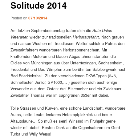
Solitude 2014
Posted on
07/10/2014
Am letzten Septembersonntag trafen sich die
Auto Union-
Veteranen
wieder zur traditionellen
Herbstausfahrt
. Nach grauen
und nassen Wochen mit freudlosem Wetter schickte Petrus den
Zweitaktfahrern wunderbaren Herbstsonnenschein. Mit
knatternden Motoren und blauen Abgasfahnen starteten die
Oldies von Münchingen aus über Unterriexingen, Sachsenheim,
Freudental und Bad Wimpfen zum berühmten Salzbergwerk nach
Bad Friedrichshall. Zu den verschiedenen DKW-Typen (3=6,
Schnellaster, Junior, SP1000,… ) gesellten sich auch einige
Verwandte aus dem Osten: drei Eisenacher und ein Zwickauer …
Zweitakter Thomas war im caprigrünen 353er mit dabei.
Tolle Strassen und Kurven, eine schöne Landschaft, wunderbare
Autos, nette Leute, leckeres Hefezopfpicknick und beste
Altautolaune… So muß es sein! Wir sind im Frühjahr gerne
wieder mit dabei! Besten Dank an die Organisatoren um Gerd
Turba und Willy Weiss!