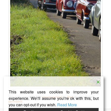
This website uses cookies to improve your
This entry was posted in
Uncategorized
by
Tom
. Bookmark the
experience. We\'ll assume you\'re ok with this, but
permalink
.
you can opt-out if you wish.
Read More