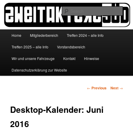
Skip
to
Sear
primary
content
http://www.zweitakterzsued.de
Main
Home
Mitgliederbereich
Treffen 2024 – alle Info
menu
Treffen 2025 – alle Info
Vorstandsbereich
Wir und unsere Fahrzeuge
Kontakt
Hinweise
Datenschutzerklärung zur Website
Post
←
Previous
Next
→
navigation
Desktop-Kalender: Juni
2016