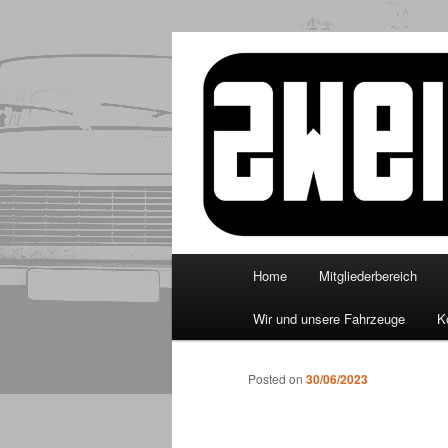
Skip
to
primary
http://www.zw
content
Main
Home
Mitgliederbereich
menu
Wir und unsere Fahrzeuge
K
Posted on
30/06/2023