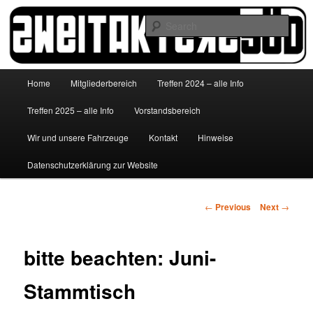
Skip
to
Sear
primary
content
http://www.zweitakterzsued.de
Main
Home
Mitgliederbereich
Treffen 2024 – alle Info
menu
Treffen 2025 – alle Info
Vorstandsbereich
Wir und unsere Fahrzeuge
Kontakt
Hinweise
Datenschutzerklärung zur Website
Post
←
Previous
Next
→
navigation
bitte beachten: Juni-
Stammtisch