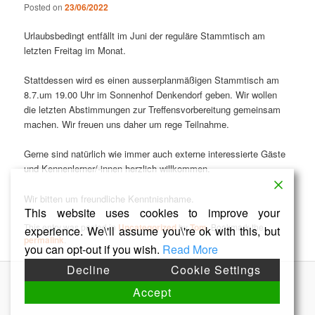
Posted on
23/06/2022
Urlaubsbedingt entfällt im Juni der reguläre Stammtisch am
letzten Freitag im Monat.
Stattdessen wird es einen ausserplanmäßigen Stammtisch am
8.7.um 19.00 Uhr im Sonnenhof Denkendorf geben. Wir wollen
die letzten Abstimmungen zur Treffensvorbereitung gemeinsam
machen. Wir freuen uns daher um rege Teilnahme.
Gerne sind natürlich wie immer auch externe interessierte Gäste
und Kennenlerner/-innen herzlich willkommen.
Wir bitten um freundliche Kenntnisnhame.
This website uses cookies to improve your
This entry was posted in
Uncategorized
by
Tom
. Bookmark the
experience. We\'ll assume you\'re ok with this, but
permalink
.
you can opt-out if you wish.
Read More
Decline
Cookie Settings
Proudly powered by WordPress
Accept