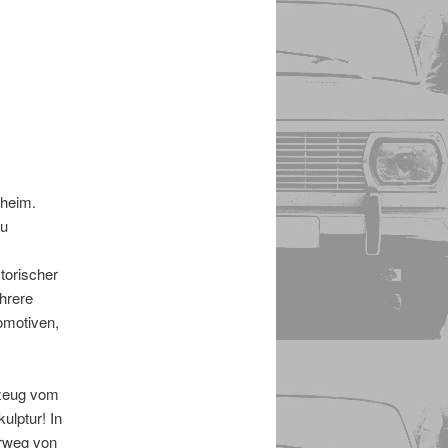
sheim.
zu
torischer
hrere
omotiven,
­zeug vom
ulptur! In
rweg von