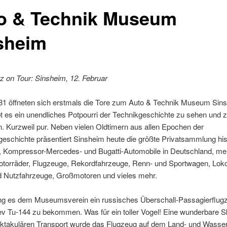
o & Technik Museum
sheim
z on Tour: Sinsheim, 12. Februar
81 öffneten sich erstmals die Tore zum Auto & Technik Museum Sin
bt es ein unendliches Potpourri der Technikgeschichte zu sehen und 
 Kurzweil pur. Neben vielen Oldtimern aus allen Epochen der
eschichte präsentiert Sinsheim heute die größte Privatsammlung his
 Kompressor-Mercedes- und Bugatti-Automobile in Deutschland, me
otorräder, Flugzeuge, Rekordfahrzeuge, Renn- und Sportwagen, Lok
nd Nutzfahrzeuge, Großmotoren und vieles mehr.
ng es dem Museumsverein ein russisches Überschall-Passagierflug
v Tu-144 zu bekommen. Was für ein toller Vogel! Eine wunderbare Sk
ktakulären Transport wurde das Flugzeug auf dem Land- und Wasse