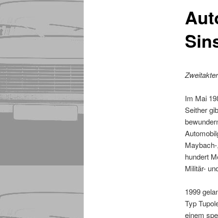
Aut
Sin
Zweitakter
Im Mai 19
Seither gi
bewundern.
Automobilg
Maybach-,
hundert M
Militär- u
1999 gela
Typ Tupole
einem spe