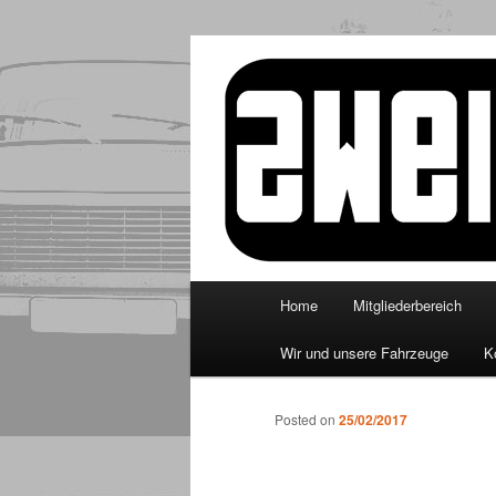
Skip
to
primary
http://www.zw
content
Main
Home
Mitgliederbereich
menu
Wir und unsere Fahrzeuge
K
Posted on
25/02/2017