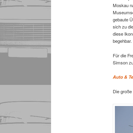
Moskau na
Museumsdac
gebaute Üb
sich zu di
diese Iko
begehbar.
Für die F
Simson z
Auto & T
Die große 