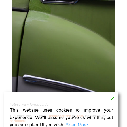
Fotos: www.formfreu.de
This website uses cookies to improve your
This entry was posted in
Uncategorized
by
Tom
. Bookmark the
experience. We\'ll assume you\'re ok with this, but
permalink
.
you can opt-out if you wish.
Read More